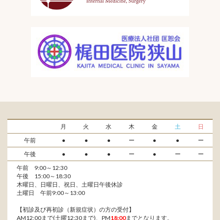
月
火
水
木
金
土
日
午前
●
●
●
ー
●
●
ー
午後
●
●
●
ー
●
ー
ー
午前 9:00～12:30
午後 15:00～18:30
木曜日、日曜日、祝日、土曜日午後休診
土曜日 午前9:00～13:00
【初診及び再初診（新規症状）の方の受付】
AM12:00まで(土曜12:30まで)、PM
18:00
までとなります。