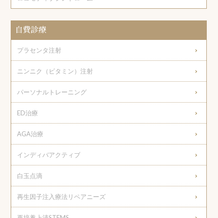
自費診療
プラセンタ注射
ニンニク（ビタミン）注射
パーソナルトレーニング
ED治療
AGA治療
インディバアクティブ
白玉点滴
再生因子注入療法リペアニーズ
再培養上清STEMS