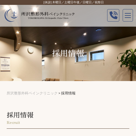
Skip
[休診] 木曜日／土曜日午後／日曜日／祝祭日
to
content
採用情報
所沢整形外科ペインクリニック
>
採用情報
採用情報
Recruit