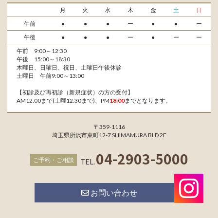
月
火
水
木
金
土
日
午前
●
●
●
ー
●
●
ー
午後
●
●
●
ー
●
ー
ー
午前 9:00～12:30
午後 15:00～18:30
木曜日、日曜日、祝日、土曜日午後休診
土曜日 午前9:00～13:00
【初診及び再初診（新規症状）の方の受付】
AM12:00まで(土曜12:30まで)、PM
18:00
までとなります。
〒359-1116
埼玉県所沢市東町12-7 SHIMAMURA BLD 2F
04-2903-5000
ご予約・ご相談
TEL.
お問い合わせ