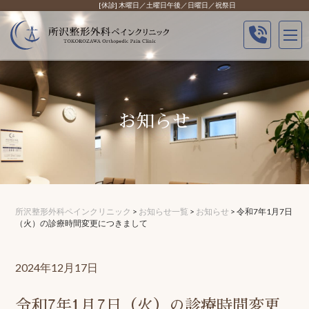
Skip
[休診] 木曜日／土曜日午後／日曜日／祝祭日
to
content
お知らせ
所沢整形外科ペインクリニック
>
お知らせ一覧
>
お知らせ
>
令和7年1月7日
（火）の診療時間変更につきまして
2024年12月17日
令和7年1月7日（火）の診療時間変更