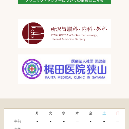
月
火
水
木
金
土
日
午前
●
●
●
ー
●
●
ー