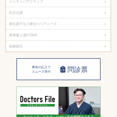
インディバアクティブ
白玉点滴
再生因子注入療法リペアニーズ
再培養上清STEMS
医療脱毛
事前の記入で
問診票
スムーズ受付