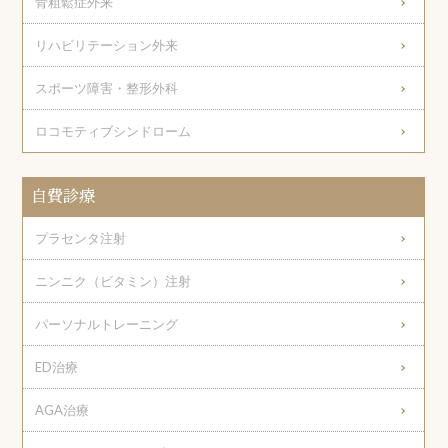
骨粗鬆症外来
リハビリテーション外来
スポーツ障害・整形外科
ロコモティブシンドローム
自費診療
プラセンタ注射
ニンニク（ビタミン）注射
パーソナルトレーニング
ED治療
AGA治療