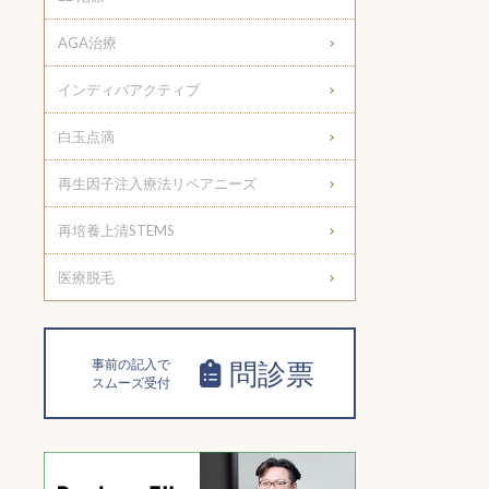
AGA治療
インディバアクティブ
白玉点滴
再生因子注入療法リペアニーズ
再培養上清STEMS
医療脱毛
事前の記入で
問診票
スムーズ受付