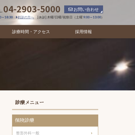
04-2903-5000
お問い合わせ
L.
00～18:30
初診の方へ
[休診] 木曜/日曜/祝祭日（土曜
9:00～13:00
）
診療時間・アクセス
採用情報
診療メニュー
保険診療
整形外科一般