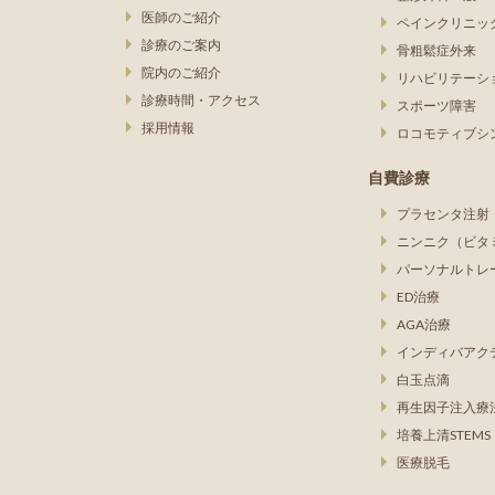
医師のご紹介
ペインクリニッ
診療のご案内
骨粗鬆症外来
院内のご紹介
リハビリテーシ
診療時間・アクセス
スポーツ障害
採用情報
ロコモティブシ
自費診療
プラセンタ注射
ニンニク（ビタ
パーソナルトレ
ED治療
AGA治療
インディバアク
白玉点滴
再生因子注入療
培養上清STEMS
医療脱毛