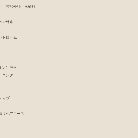
ク・整形外科 麻酔科
ョン外来
ンドローム
ミン）注射
ーニング
ティブ
法リペアニーズ