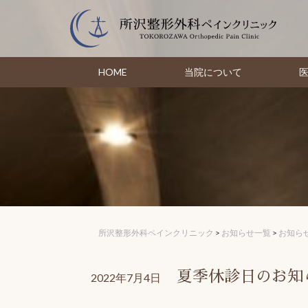
Skip
to
content
HOME
当院について
所沢整形外科ペインクリニック
>
お知らせ一覧
>
お知ら
夏季休診日のお知
2022年7月4日