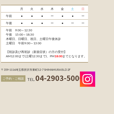
月
火
水
木
金
土
日
午前
●
●
●
ー
●
●
ー
午後
●
●
●
ー
●
ー
ー
午前 9:00～12:30
午後 15:00～18:30
木曜日、日曜日、祝日、土曜日午後休診
土曜日 午前9:00～13:00
【初診及び再初診（新規症状）の方の受付】
AM12:00まで(土曜12:30まで)、PM
18:00
までとなります。
〒359-1116
埼玉県所沢市東町12-7 SHIMAMURA BLD 2F
04-2903-5000
ご予約・ご相談
TEL.