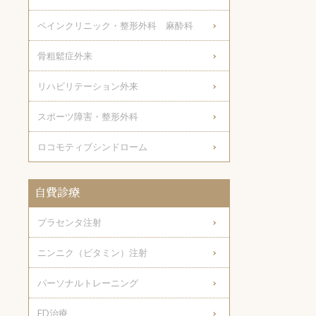
ペインクリニック・整形外科 麻酔科
骨粗鬆症外来
リハビリテーション外来
スポーツ障害・整形外科
ロコモティブシンドローム
自費診療
プラセンタ注射
ニンニク（ビタミン）注射
パーソナルトレーニング
ED治療