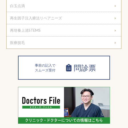
白玉点滴
再生因子注入療法リペアニーズ
再培養上清STEMS
医療脱毛
事前の記入で
問診票
スムーズ受付