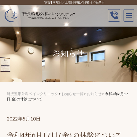
Skip
[休診] 木曜日／土曜日午後／日曜日／祝祭日
to
content
お知らせ
所沢整形外科ペインクリニック
>
お知らせ一覧
>
お知らせ
>
令和4年6月17
日(金)の休診について
2022年5月10日
令和4年6月17日(金)の休診について