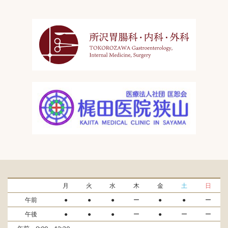
月
火
水
木
金
土
日
午前
●
●
●
ー
●
●
ー
午後
●
●
●
ー
●
ー
ー