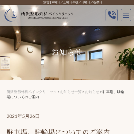
Skip
[休診] 木曜日／土曜日午後／日曜日／祝祭日
to
content
お知らせ
所沢整形外科ペインクリニック
>
お知らせ一覧
>
お知らせ
>
駐車場、駐輪
場についてのご案内
2021年5月26日
駐車場、駐輪場についてのご案内