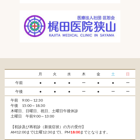
月
火
水
木
金
土
日
午前
●
●
●
ー
●
●
ー
午後
●
●
●
ー
●
ー
ー
午前 9:00～12:30
午後 15:00～18:30
木曜日、日曜日、祝日、土曜日午後休診
土曜日 午前9:00～13:00
【初診及び再初診（新規症状）の方の受付】
AM12:00まで(土曜12:30まで)、PM
18:00
までとなります。